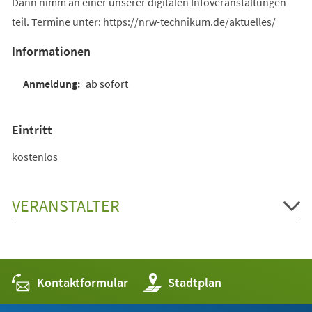
Dann nimm an einer unserer digitalen Infoveranstaltungen
teil. Termine unter: https://nrw-technikum.de/aktuelles/
Informationen
ab sofort
Eintritt
kostenlos
VERANSTALTER
Kontaktformular
(Öffnet
Stadtplan
in
einem