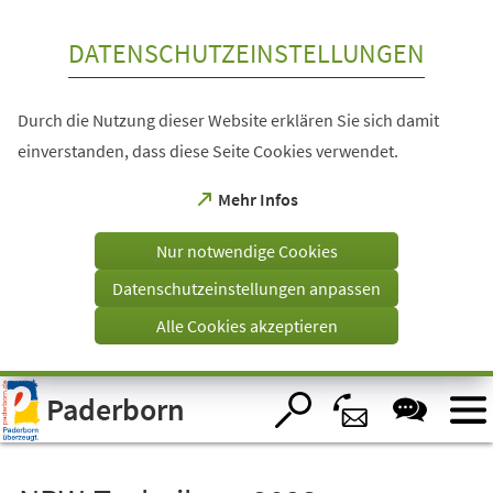
Inhalt anspringen
DATENSCHUTZEINSTELLUNGEN
Durch die Nutzung dieser Website erklären Sie sich damit
einverstanden, dass diese Seite Cookies verwendet.
(Öffnet
Mehr Infos
in
einem
Nur notwendige Cookies
neuen
Tab)
Datenschutzeinstellungen anpassen
Alle Cookies akzeptieren
Visuelle
Paderborn
Assistenzsoftware
öffnen.