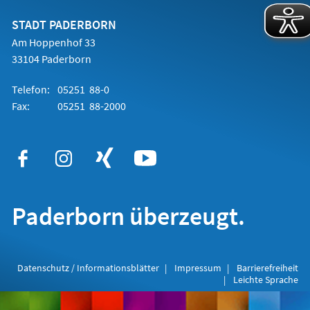
neuen
Tab)
STADT PADERBORN
Am Hoppenhof 33
33104 Paderborn
Telefon:
05251 88-0
Fax:
05251 88-2000
Paderborn überzeugt.
Datenschutz / Informationsblätter
Impressum
Barrierefreiheit
Leichte Sprache