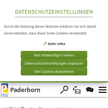
Inhalt anspringen
DATENSCHUTZEINSTELLUNGEN
Durch die Nutzung dieser Website erklären Sie sich damit
einverstanden, dass diese Seite Cookies verwendet.
(Öffnet
Mehr Infos
in
einem
Nur notwendige Cookies
neuen
Tab)
Datenschutzeinstellungen anpassen
Alle Cookies akzeptieren
Visuelle
Paderborn
Assistenzsoftware
öffnen.