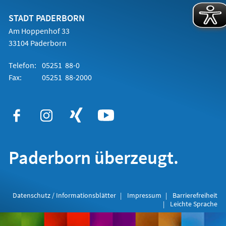
neuen
Tab)
STADT PADERBORN
Am Hoppenhof 33
33104 Paderborn
Telefon:
05251 88-0
Fax:
05251 88-2000
Paderborn überzeugt.
Datenschutz / Informationsblätter
Impressum
Barrierefreiheit
Leichte Sprache