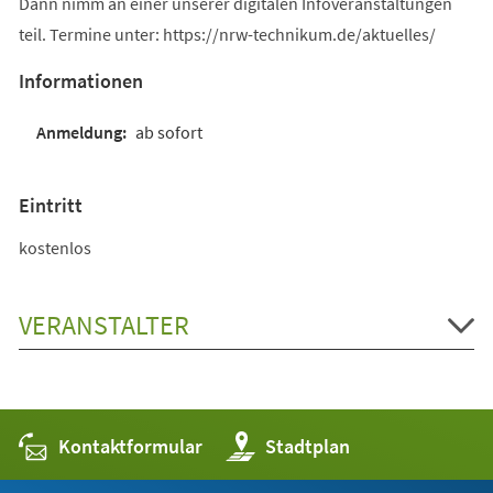
Dann nimm an einer unserer digitalen Infoveranstaltungen
teil. Termine unter: https://nrw-technikum.de/aktuelles/
Informationen
ab sofort
Eintritt
kostenlos
VERANSTALTER
Kontaktformular
(Öffnet
Stadtplan
in
einem