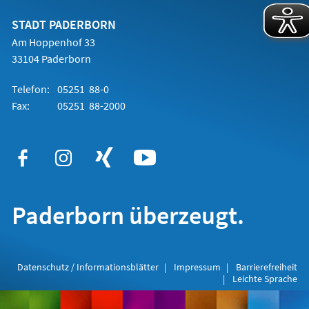
neuen
Tab)
STADT PADERBORN
Am Hoppenhof 33
33104 Paderborn
Telefon:
05251 88-0
Fax:
05251 88-2000
Paderborn überzeugt.
Datenschutz / Informationsblätter
Impressum
Barrierefreiheit
Leichte Sprache