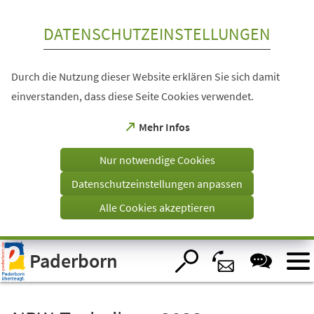
Inhalt anspringen
DATENSCHUTZEINSTELLUNGEN
Durch die Nutzung dieser Website erklären Sie sich damit
einverstanden, dass diese Seite Cookies verwendet.
(Öffnet
Mehr Infos
in
einem
Nur notwendige Cookies
neuen
Tab)
Datenschutzeinstellungen anpassen
Alle Cookies akzeptieren
Visuelle
Paderborn
Assistenzsoftware
öffnen.