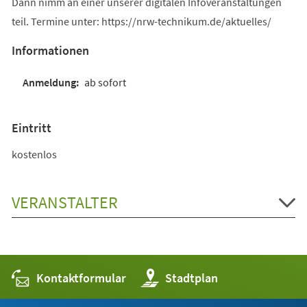
Dann nimm an einer unserer digitalen Infoveranstaltungen
teil. Termine unter: https://nrw-technikum.de/aktuelles/
Informationen
ab sofort
Eintritt
kostenlos
VERANSTALTER
Kontaktformular
(Öffnet
Stadtplan
in
einem