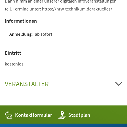
Dann nimm an einer unserer digitalen Infoveranstaltungen
teil. Termine unter: https://nrw-technikum.de/aktuelles/
Informationen
ab sofort
Eintritt
kostenlos
VERANSTALTER
Kontaktformular
(Öffnet
Stadtplan
in
einem