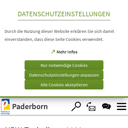
Inhalt anspringen
DATENSCHUTZEINSTELLUNGEN
Durch die Nutzung dieser Website erklären Sie sich damit
einverstanden, dass diese Seite Cookies verwendet.
(Öffnet
Mehr Infos
in
einem
Nur notwendige Cookies
neuen
Tab)
Datenschutzeinstellungen anpassen
Alle Cookies akzeptieren
Visuelle
Paderborn
Assistenzsoftware
öffnen.