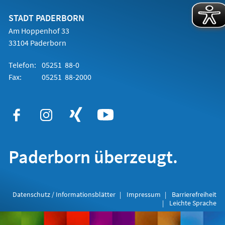
neuen
Tab)
STADT PADERBORN
Am Hoppenhof 33
33104 Paderborn
Telefon:
05251 88-0
Fax:
05251 88-2000
Paderborn überzeugt.
Datenschutz / Informationsblätter
Impressum
Barrierefreiheit
Leichte Sprache