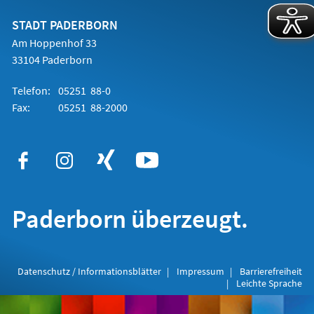
neuen
Tab)
STADT PADERBORN
Am Hoppenhof 33
33104 Paderborn
Telefon:
05251 88-0
Fax:
05251 88-2000
Paderborn überzeugt.
Datenschutz / Informationsblätter
Impressum
Barrierefreiheit
Leichte Sprache