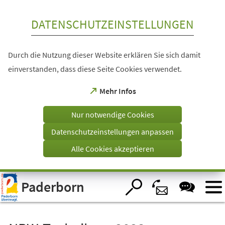
Inhalt anspringen
DATENSCHUTZEINSTELLUNGEN
Durch die Nutzung dieser Website erklären Sie sich damit
einverstanden, dass diese Seite Cookies verwendet.
(Öffnet
Mehr Infos
in
einem
Nur notwendige Cookies
neuen
Tab)
Datenschutzeinstellungen anpassen
Alle Cookies akzeptieren
Visuelle
Paderborn
Assistenzsoftware
öffnen.