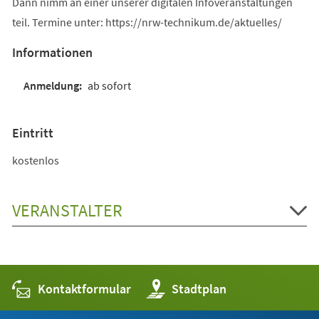
Dann nimm an einer unserer digitalen Infoveranstaltungen
teil. Termine unter: https://nrw-technikum.de/aktuelles/
Informationen
ab sofort
Eintritt
kostenlos
VERANSTALTER
Kontaktformular
(Öffnet
Stadtplan
in
einem