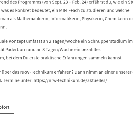
end des Programms (von Sept. 23 – Feb. 24) erfährst du, wie ein S
, was es konkret bedeutet, ein MINT-Fach zu studieren und welche
 man als Mathematikerin, Informatikerin, Physikerin, Chemikerin o
ann.
uale Konzept umfasst an 2 Tagen/Woche ein Schnupperstudium im
ität Paderborn und an 3 Tagen/Woche ein bezahltes
, bei dem Du erste praktische Erfahrungen sammeln kannst.
 über das NRW-Technikum erfahren? Dann nimm an einer unserer d
l. Termine unter: https://nrw-technikum.de/aktuelles/
ofort