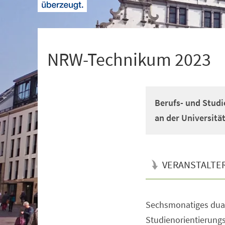
+
1
NRW-Technikum 2023
Berufs- und Studi
an der Universitä
VERANSTALTE
Sechsmonatiges dual
Veranstaltungsinformationen
Studienorientierun