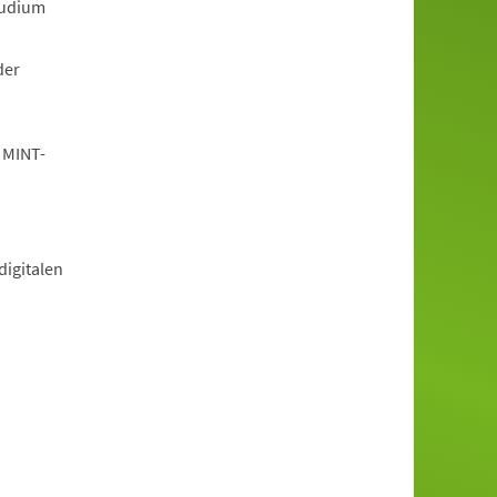
tudium
der
 MINT-
igitalen