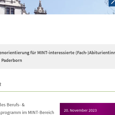
enorientierung für MINT-interessierte (Fach-)Abiturientin
t Paderborn
R
es Berufs- &
20. November 2023
gsprogramm im MINT-Bereich