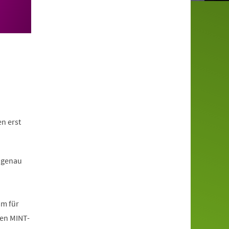
n erst
 genau
mm für
den MINT-