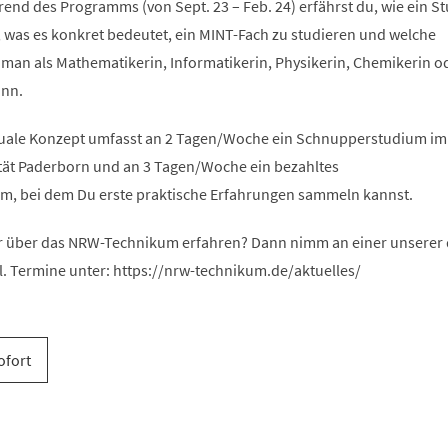
end des Programms (von Sept. 23 – Feb. 24) erfährst du, wie ein S
, was es konkret bedeutet, ein MINT-Fach zu studieren und welche
 man als Mathematikerin, Informatikerin, Physikerin, Chemikerin o
ann.
uale Konzept umfasst an 2 Tagen/Woche ein Schnupperstudium im
ität Paderborn und an 3 Tagen/Woche ein bezahltes
, bei dem Du erste praktische Erfahrungen sammeln kannst.
 über das NRW-Technikum erfahren? Dann nimm an einer unserer d
l. Termine unter: https://nrw-technikum.de/aktuelles/
ofort