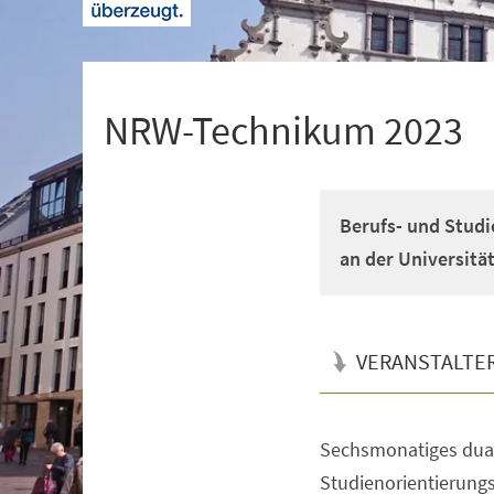
+
1
NRW-Technikum 2023
Berufs- und Studi
an der Universitä
VERANSTALTE
Sechsmonatiges dual
Veranstaltungsinformationen
Studienorientierun