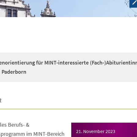
enorientierung für MINT-interessierte (Fach-)Abiturientin
t Paderborn
R
es Berufs- &
21. November 2023
gsprogramm im MINT-Bereich