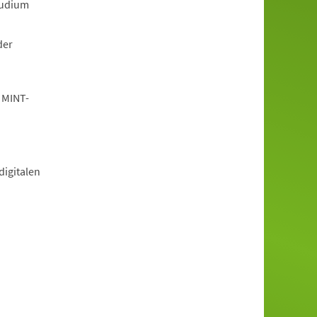
tudium
der
 MINT-
igitalen