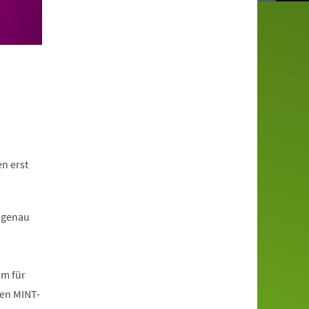
n erst
 genau
mm für
den MINT-