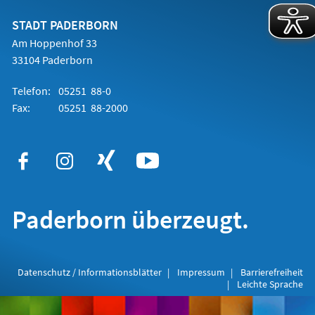
neuen
Tab)
STADT PADERBORN
Am Hoppenhof 33
33104 Paderborn
Telefon:
05251 88-0
Fax:
05251 88-2000
Paderborn überzeugt.
Datenschutz / Informationsblätter
Impressum
Barrierefreiheit
Leichte Sprache