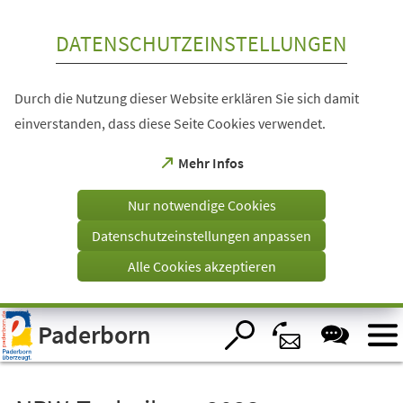
Inhalt anspringen
DATENSCHUTZEINSTELLUNGEN
Durch die Nutzung dieser Website erklären Sie sich damit
einverstanden, dass diese Seite Cookies verwendet.
(Öffnet
Mehr Infos
in
einem
Nur notwendige Cookies
neuen
Tab)
Datenschutzeinstellungen anpassen
Alle Cookies akzeptieren
Visuelle
Paderborn
Assistenzsoftware
öffnen.