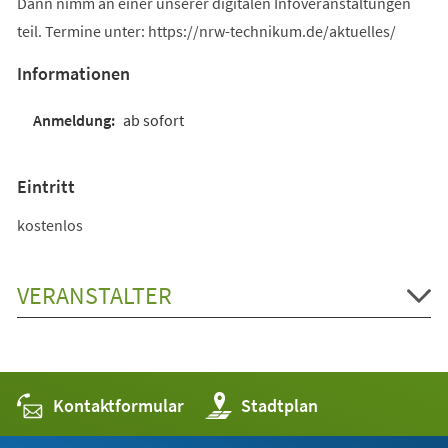
Dann nimm an einer unserer digitalen Infoveranstaltungen
teil. Termine unter: https://nrw-technikum.de/aktuelles/
Informationen
ab sofort
Eintritt
kostenlos
VERANSTALTER
Kontaktformular
(Öffnet
Stadtplan
in
einem