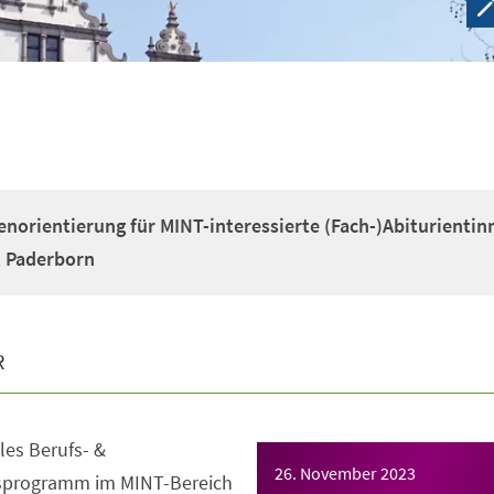
enorientierung für MINT-interessierte (Fach-)Abiturientin
t Paderborn
R
es Berufs- &
26. November 2023
gsprogramm im MINT-Bereich