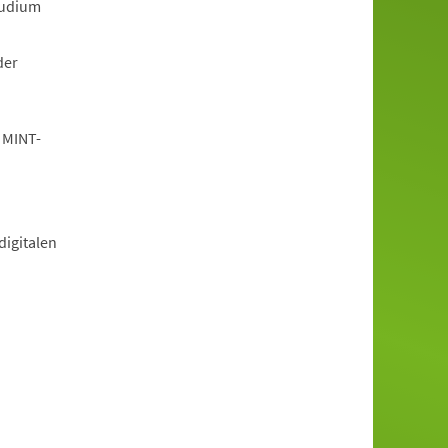
tudium
der
 MINT-
igitalen