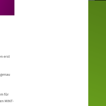
n erst
 genau
mm für
den MINT-