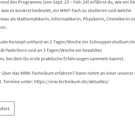
end des Programms (von Sept. 23 – Feb. 24) erfährst du, wie ein S
, was es konkret bedeutet, ein MINT-Fach zu studieren und welche
 man als Mathematikerin, Informatikerin, Physikerin, Chemikerin o
ann.
uale Konzept umfasst an 2 Tagen/Woche ein Schnupperstudium im
ität Paderborn und an 3 Tagen/Woche ein bezahltes
, bei dem Du erste praktische Erfahrungen sammeln kannst.
 über das NRW-Technikum erfahren? Dann nimm an einer unserer d
l. Termine unter: https://nrw-technikum.de/aktuelles/
ofort