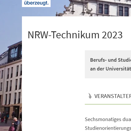
+
1
NRW-Technikum 2023
Berufs- und Studi
an der Universitä
VERANSTALTE
Sechsmonatiges dual
Veranstaltungsinformationen
Studienorientierun