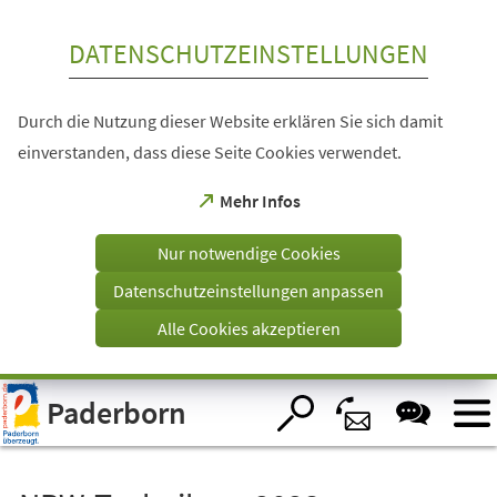
Inhalt anspringen
DATENSCHUTZEINSTELLUNGEN
Durch die Nutzung dieser Website erklären Sie sich damit
einverstanden, dass diese Seite Cookies verwendet.
(Öffnet
Mehr Infos
in
einem
Nur notwendige Cookies
neuen
Tab)
Datenschutzeinstellungen anpassen
Alle Cookies akzeptieren
Visuelle
Paderborn
Assistenzsoftware
öffnen.