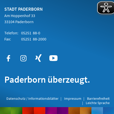
neuen
Tab)
STADT PADERBORN
Am Hoppenhof 33
33104 Paderborn
Telefon:
05251 88-0
Fax:
05251 88-2000
Paderborn überzeugt.
Datenschutz / Informationsblätter
Impressum
Barrierefreiheit
Leichte Sprache