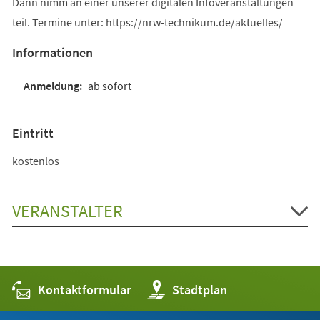
Dann nimm an einer unserer digitalen Infoveranstaltungen
teil. Termine unter: https://nrw-technikum.de/aktuelles/
Informationen
ab sofort
Eintritt
kostenlos
VERANSTALTER
Kontaktformular
(Öffnet
Stadtplan
in
einem