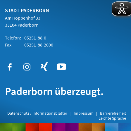
neuen
Tab)
STADT PADERBORN
Am Hoppenhof 33
33104 Paderborn
Telefon:
05251 88-0
Fax:
05251 88-2000
Paderborn überzeugt.
Datenschutz / Informationsblätter
Impressum
Barrierefreiheit
Leichte Sprache