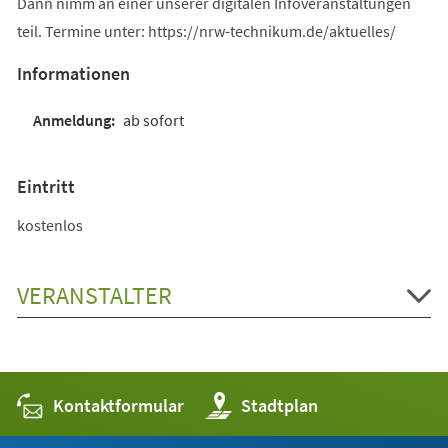
Dann nimm an einer unserer digitalen Infoveranstaltungen
teil. Termine unter: https://nrw-technikum.de/aktuelles/
Informationen
ab sofort
Eintritt
kostenlos
VERANSTALTER
Kontaktformular
(Öffnet
Stadtplan
in
einem