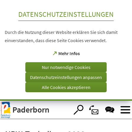
Inhalt anspringen
DATENSCHUTZEINSTELLUNGEN
Durch die Nutzung dieser Website erklären Sie sich damit
einverstanden, dass diese Seite Cookies verwendet.
(Öffnet
Mehr Infos
in
einem
Nur notwendige Cookies
neuen
Tab)
Datenschutzeinstellungen anpassen
Alle Cookies akzeptieren
Visuelle
Paderborn
Assistenzsoftware
öffnen.