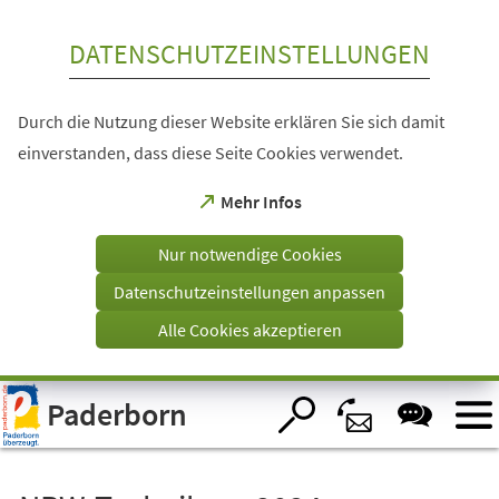
Inhalt anspringen
DATENSCHUTZEINSTELLUNGEN
Durch die Nutzung dieser Website erklären Sie sich damit
einverstanden, dass diese Seite Cookies verwendet.
(Öffnet
Mehr Infos
in
einem
Nur notwendige Cookies
neuen
Tab)
Datenschutzeinstellungen anpassen
Alle Cookies akzeptieren
Visuelle
Paderborn
Assistenzsoftware
öffnen.