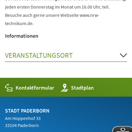
jeden ersten Donnerstag im Monat um 16.00 Uhr, teil.
Besuche auch gerne unsere Webseite www.nrw-
technikum.de.
Informationen
VERANSTALTUNGSORT
Kontaktformular
(Öffnet
Stadtplan
in
einem
neuen
Tab)
STADT PADERBORN
Am Hoppenhof 33
33104 Paderborn