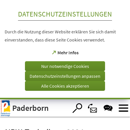
Inhalt anspringen
DATENSCHUTZEINSTELLUNGEN
Durch die Nutzung dieser Website erklären Sie sich damit
einverstanden, dass diese Seite Cookies verwendet.
(Öffnet
Mehr Infos
in
einem
Nur notwendige Cookies
neuen
Tab)
Datenschutzeinstellungen anpassen
Alle Cookies akzeptieren
Visuelle
Paderborn
Assistenzsoftware
öffnen.