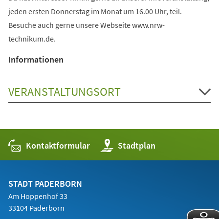
jeden ersten Donnerstag im Monat um 16.00 Uhr, teil.
Besuche auch gerne unsere Webseite www.nrw-
technikum.de.
Informationen
VERANSTALTUNGSORT
Kontaktformular
(Öffnet
Stadtplan
in
einem
neuen
Tab)
STADT PADERBORN
Am Hoppenhof 33
33104 Paderborn