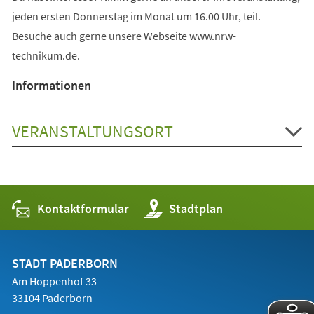
jeden ersten Donnerstag im Monat um 16.00 Uhr, teil.
Besuche auch gerne unsere Webseite www.nrw-
technikum.de.
Informationen
VERANSTALTUNGSORT
Kontaktformular
(Öffnet
Stadtplan
in
einem
neuen
Tab)
STADT PADERBORN
Am Hoppenhof 33
33104 Paderborn