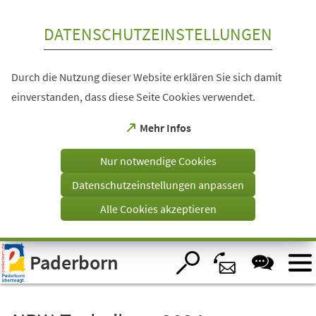
Inhalt anspringen
DATENSCHUTZEINSTELLUNGEN
Durch die Nutzung dieser Website erklären Sie sich damit
einverstanden, dass diese Seite Cookies verwendet.
(Öffnet
Mehr Infos
in
einem
Nur notwendige Cookies
neuen
Tab)
Datenschutzeinstellungen anpassen
Alle Cookies akzeptieren
Visuelle
Paderborn
Assistenzsoftware
öffnen.