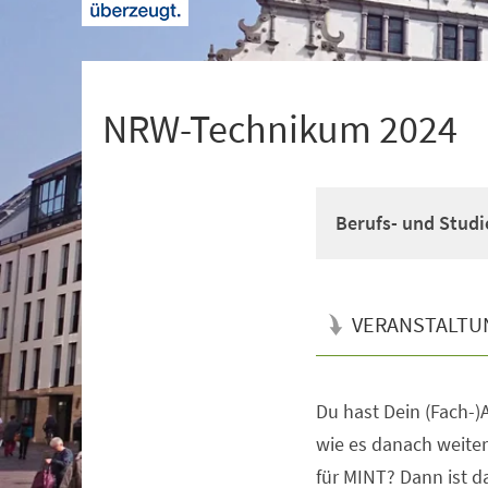
+
1
NRW-Technikum 2024
Berufs- und Studi
VERANSTALTU
Du hast Dein (Fach-)A
Veranstaltungsinformationen
wie es danach weiter
für MINT? Dann ist 