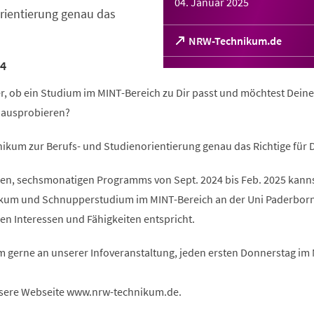
04. Januar 2025
rientierung genau das
(Öffnet
NRW-Technikum.de
in
4
einem
neuen
er, ob ein Studium im MINT-Bereich zu Dir passt und möchtest Deine
Tab)
l ausprobieren?
ikum zur Berufs- und Studienorientierung genau das Richtige für D
n, sechsmonatigen Programms von Sept. 2024 bis Feb. 2025 kanns
ikum und Schnupperstudium im MINT-Bereich an der Uni Paderbor
en Interessen und Fähigkeiten entspricht.
m gerne an unserer Infoveranstaltung, jeden ersten Donnerstag im
sere Webseite www.nrw-technikum.de.