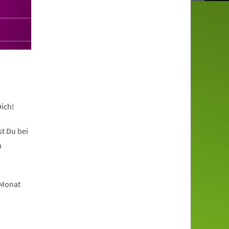
ich!
t Du bei
n
 Monat