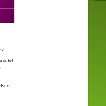
ich!
t Du bei
n
 Monat