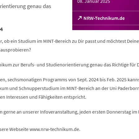
08. Januar 2025
rientierung genau das
(Öffnet
NRW-Technikum.de
in
4
einem
neuen
er, ob ein Studium im MINT-Bereich zu Dir passt und möchtest Deine
Tab)
l ausprobieren?
ikum zur Berufs- und Studienorientierung genau das Richtige für D
n, sechsmonatigen Programms von Sept. 2024 bis Feb. 2025 kanns
ikum und Schnupperstudium im MINT-Bereich an der Uni Paderbor
en Interessen und Fähigkeiten entspricht.
m gerne an unserer Infoveranstaltung, jeden ersten Donnerstag im
sere Webseite www.nrw-technikum.de.