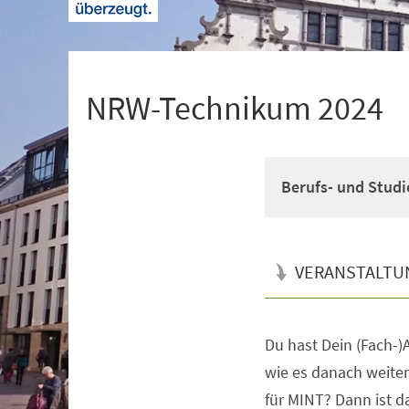
+
1
NRW-Technikum 2024
Berufs- und Studi
VERANSTALTU
Du hast Dein (Fach-)A
Veranstaltungsinformationen
wie es danach weiter
für MINT? Dann ist 