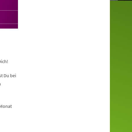
ich!
t Du bei
n
 Monat