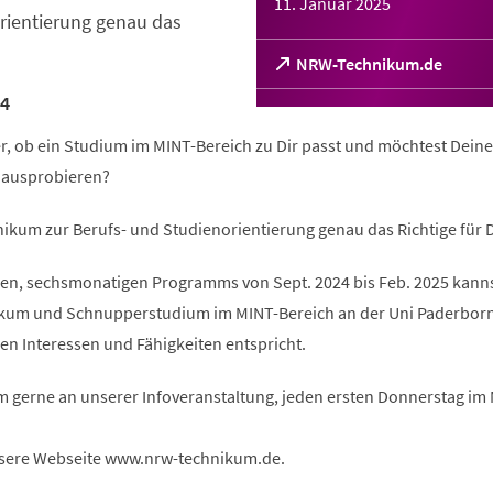
11. Januar 2025
rientierung genau das
(Öffnet
NRW-Technikum.de
in
4
einem
neuen
er, ob ein Studium im MINT-Bereich zu Dir passt und möchtest Deine
Tab)
l ausprobieren?
ikum zur Berufs- und Studienorientierung genau das Richtige für D
n, sechsmonatigen Programms von Sept. 2024 bis Feb. 2025 kanns
ikum und Schnupperstudium im MINT-Bereich an der Uni Paderbor
en Interessen und Fähigkeiten entspricht.
m gerne an unserer Infoveranstaltung, jeden ersten Donnerstag im
sere Webseite www.nrw-technikum.de.