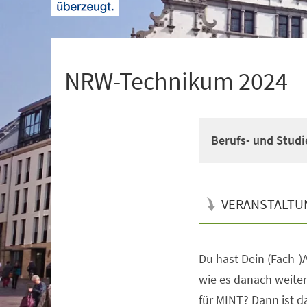
+
1
NRW-Technikum 2024
Berufs- und Studi
VERANSTALTU
Du hast Dein (Fach-)A
Veranstaltungsinformationen
wie es danach weiter
für MINT? Dann ist 