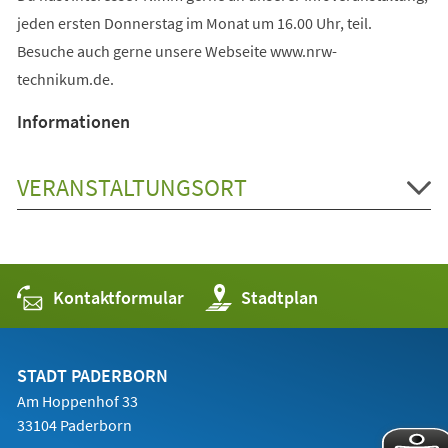
jeden ersten Donnerstag im Monat um 16.00 Uhr, teil.
Besuche auch gerne unsere Webseite www.nrw-
technikum.de.
Informationen
VERANSTALTUNGSORT
Kontaktformular
(Öffnet
Stadtplan
in
einem
neuen
Tab)
STADT PADERBORN
Am Hoppenhof 33
33104 Paderborn