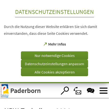
Inhalt anspringen
DATENSCHUTZEINSTELLUNGEN
Durch die Nutzung dieser Website erklären Sie sich damit
einverstanden, dass diese Seite Cookies verwendet.
(Öffnet
Mehr Infos
in
einem
Nur notwendige Cookies
neuen
Tab)
Datenschutzeinstellungen anpassen
Alle Cookies akzeptieren
Visuelle
Paderborn
Assistenzsoftware
öffnen.