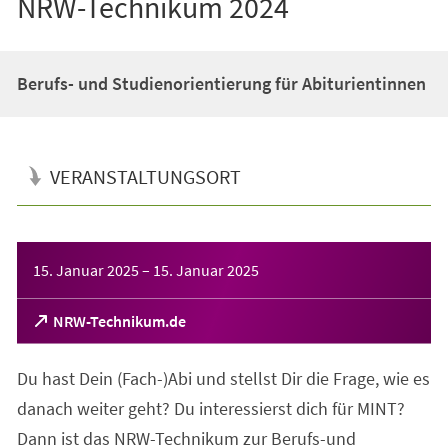
NRW-Technikum 2024
Berufs- und Studienorientierung für Abiturientinnen
VERANSTALTUNGSORT
Veranstaltungsinformationen
15. Januar 2025
–
15. Januar 2025
(Öffnet
NRW-Technikum.de
in
einem
Du hast Dein (Fach-)Abi und stellst Dir die Frage, wie es
neuen
Tab)
danach weiter geht? Du interessierst dich für MINT?
Dann ist das NRW-Technikum zur Berufs-und