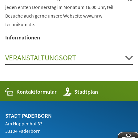
jeden ersten Donnerstag im Monat um 16.00 Uhr, teil.
Besuche auch gerne unsere Webseite www.nrw-
technikum.de.
Informationen
VERANSTALTUNGSORT
Kontaktformular
(Öffnet
Stadtplan
in
einem
neuen
Tab)
STADT PADERBORN
Am Hoppenhof 33
33104 Paderborn