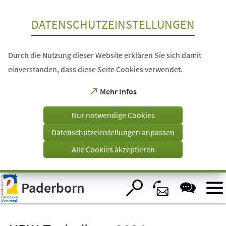
Inhalt anspringen
DATENSCHUTZEINSTELLUNGEN
Durch die Nutzung dieser Website erklären Sie sich damit
einverstanden, dass diese Seite Cookies verwendet.
(Öffnet
Mehr Infos
in
einem
Nur notwendige Cookies
neuen
Tab)
Datenschutzeinstellungen anpassen
Alle Cookies akzeptieren
Visuelle
Paderborn
Assistenzsoftware
öffnen.