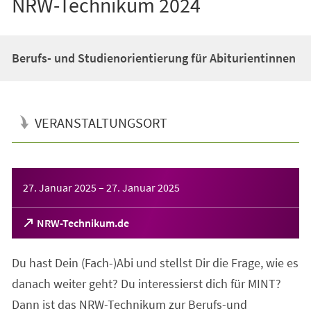
NRW-Technikum 2024
Berufs- und Studienorientierung für Abiturientinnen
VERANSTALTUNGSORT
Veranstaltungsinformationen
27. Januar 2025
–
27. Januar 2025
(Öffnet
NRW-Technikum.de
in
einem
Du hast Dein (Fach-)Abi und stellst Dir die Frage, wie es
neuen
Tab)
danach weiter geht? Du interessierst dich für MINT?
Dann ist das NRW-Technikum zur Berufs-und