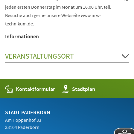
jeden ersten Donnerstag im Monat um 16.00 Uhr, teil.
Besuche auch gerne unsere Webseite www.nrw-
technikum.de.
Informationen
VERANSTALTUNGSORT
Kontaktformular
(Öffnet
Stadtplan
in
einem
neuen
Tab)
STADT PADERBORN
Am Hoppenhof 33
33104 Paderborn