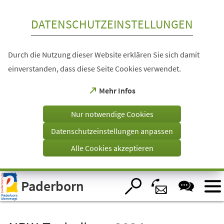
Inhalt anspringen
DATENSCHUTZEINSTELLUNGEN
Durch die Nutzung dieser Website erklären Sie sich damit
einverstanden, dass diese Seite Cookies verwendet.
(Öffnet
Mehr Infos
in
einem
Nur notwendige Cookies
neuen
Tab)
Datenschutzeinstellungen anpassen
Alle Cookies akzeptieren
Visuelle
Paderborn
Assistenzsoftware
öffnen.