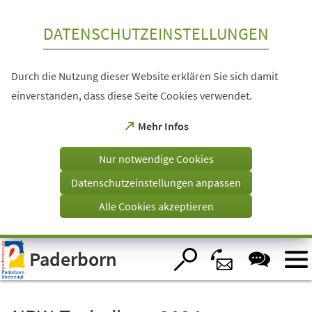
Inhalt anspringen
DATENSCHUTZEINSTELLUNGEN
Durch die Nutzung dieser Website erklären Sie sich damit
einverstanden, dass diese Seite Cookies verwendet.
(Öffnet
Mehr Infos
in
einem
Nur notwendige Cookies
neuen
Tab)
Datenschutzeinstellungen anpassen
Alle Cookies akzeptieren
Visuelle
Paderborn
Assistenzsoftware
öffnen.