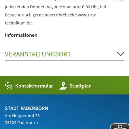
jeden ersten Donnerstag im Monat um 16.00 Uhr, teil.
Besuche auch gerne unsere Webseite www.nrw-
technikum.de.
Informationen
VERANSTALTUNGSORT
Kontaktformular
(Öffnet
Stadtplan
in
einem
neuen
Tab)
STADT PADERBORN
Am Hoppenhof 33
33104 Paderborn