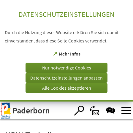
Inhalt anspringen
DATENSCHUTZEINSTELLUNGEN
Durch die Nutzung dieser Website erklären Sie sich damit
einverstanden, dass diese Seite Cookies verwendet.
(Öffnet
Mehr Infos
in
einem
Nur notwendige Cookies
neuen
Tab)
Datenschutzeinstellungen anpassen
Alle Cookies akzeptieren
Visuelle
Paderborn
Assistenzsoftware
öffnen.