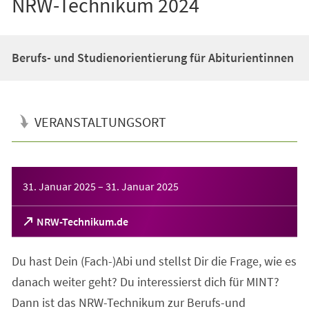
NRW-Technikum 2024
Berufs- und Studienorientierung für Abiturientinnen
VERANSTALTUNGSORT
Veranstaltungsinformationen
31. Januar 2025
–
31. Januar 2025
(Öffnet
NRW-Technikum.de
in
einem
Du hast Dein (Fach-)Abi und stellst Dir die Frage, wie es
neuen
Tab)
danach weiter geht? Du interessierst dich für MINT?
Dann ist das NRW-Technikum zur Berufs-und