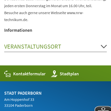
jeden ersten Donnerstag im Monat um 16.00 Uhr, teil.
Besuche auch gerne unsere Webseite www.nrw-
technikum.de.
Informationen
VERANSTALTUNGSORT
Kontaktformular
(Öffnet
Stadtplan
in
einem
neuen
Tab)
STADT PADERBORN
Am Hoppenhof 33
33104 Paderborn