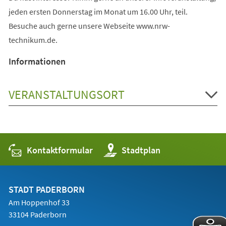
jeden ersten Donnerstag im Monat um 16.00 Uhr, teil.
Besuche auch gerne unsere Webseite www.nrw-
technikum.de.
Informationen
VERANSTALTUNGSORT
Kontaktformular
(Öffnet
Stadtplan
in
einem
neuen
Tab)
STADT PADERBORN
Am Hoppenhof 33
33104 Paderborn