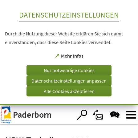
Inhalt anspringen
DATENSCHUTZEINSTELLUNGEN
Durch die Nutzung dieser Website erklären Sie sich damit
einverstanden, dass diese Seite Cookies verwendet.
(Öffnet
Mehr Infos
in
einem
Nur notwendige Cookies
neuen
Tab)
Datenschutzeinstellungen anpassen
Alle Cookies akzeptieren
Visuelle
Paderborn
Assistenzsoftware
öffnen.