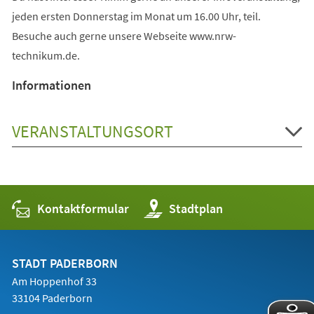
jeden ersten Donnerstag im Monat um 16.00 Uhr, teil.
Besuche auch gerne unsere Webseite www.nrw-
technikum.de.
Informationen
VERANSTALTUNGSORT
Kontaktformular
(Öffnet
Stadtplan
in
einem
neuen
Tab)
STADT PADERBORN
Am Hoppenhof 33
33104 Paderborn