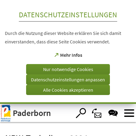
Inhalt anspringen
DATENSCHUTZEINSTELLUNGEN
Durch die Nutzung dieser Website erklären Sie sich damit
einverstanden, dass diese Seite Cookies verwendet.
(Öffnet
Mehr Infos
in
einem
Nur notwendige Cookies
neuen
Tab)
Datenschutzeinstellungen anpassen
Alle Cookies akzeptieren
Visuelle
Paderborn
Assistenzsoftware
öffnen.