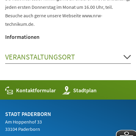
jeden ersten Donnerstag im Monat um 16.00 Uhr, teil.
Besuche auch gerne unsere Webseite www.nrw-
technikum.de.
Informationen
VERANSTALTUNGSORT
Kontaktformular
(Öffnet
Stadtplan
in
einem
neuen
Tab)
STADT PADERBORN
Am Hoppenhof 33
33104 Paderborn