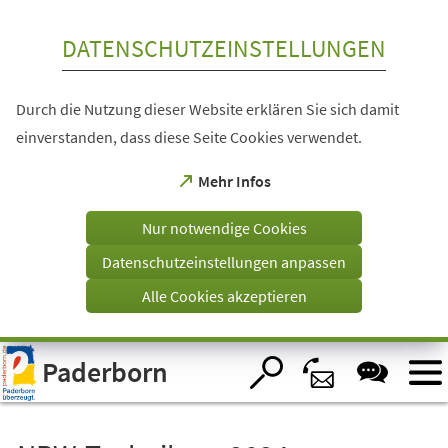
Inhalt anspringen
DATENSCHUTZEINSTELLUNGEN
Durch die Nutzung dieser Website erklären Sie sich damit
einverstanden, dass diese Seite Cookies verwendet.
(Öffnet
Mehr Infos
in
einem
Nur notwendige Cookies
neuen
Tab)
Datenschutzeinstellungen anpassen
Alle Cookies akzeptieren
Visuelle
Paderborn
Assistenzsoftware
öffnen.