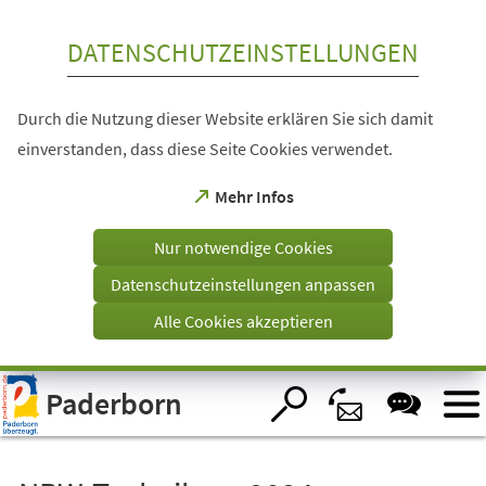
Inhalt anspringen
DATENSCHUTZEINSTELLUNGEN
Durch die Nutzung dieser Website erklären Sie sich damit
einverstanden, dass diese Seite Cookies verwendet.
(Öffnet
Mehr Infos
in
einem
Nur notwendige Cookies
neuen
Tab)
Datenschutzeinstellungen anpassen
Alle Cookies akzeptieren
Visuelle
Paderborn
Assistenzsoftware
öffnen.