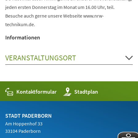
jeden ersten Donnerstag im Monat um 16.00 Uhr, teil.
Besuche auch gerne unsere Webseite www.nrw-
technikum.de.
Informationen
VERANSTALTUNGSORT
Kontaktformular
(Öffnet
Stadtplan
in
einem
neuen
Tab)
STADT PADERBORN
Am Hoppenhof 33
33104 Paderborn