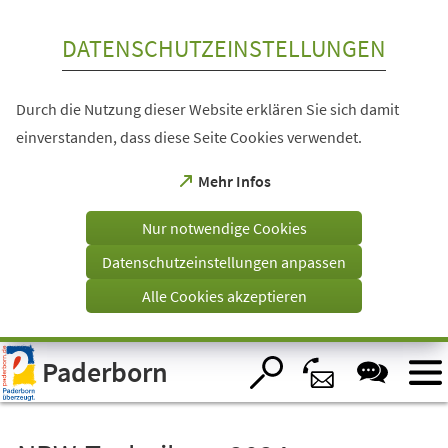
Inhalt anspringen
DATENSCHUTZEINSTELLUNGEN
Durch die Nutzung dieser Website erklären Sie sich damit
einverstanden, dass diese Seite Cookies verwendet.
(Öffnet
Mehr Infos
in
einem
Nur notwendige Cookies
neuen
Tab)
Datenschutzeinstellungen anpassen
Alle Cookies akzeptieren
Visuelle
Paderborn
Assistenzsoftware
öffnen.