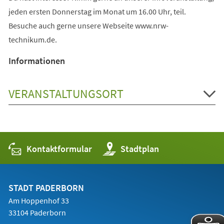
jeden ersten Donnerstag im Monat um 16.00 Uhr, teil.
Besuche auch gerne unsere Webseite www.nrw-
technikum.de.
Informationen
VERANSTALTUNGSORT
Kontaktformular
(Öffnet
Stadtplan
in
einem
neuen
Tab)
STADT PADERBORN
Am Hoppenhof 33
33104 Paderborn