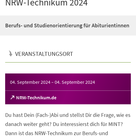
NRW-Technikum 2024
Berufs- und Studienorientierung für Abiturientinnen
VERANSTALTUNGSORT
Veranstaltungsinformationen
04. September 2024
–
04. September 2024
(Öffnet
NRW-Technikum.de
in
einem
Du hast Dein (Fach-)Abi und stellst Dir die Frage, wie es
neuen
Tab)
danach weiter geht? Du interessierst dich für MINT?
Dann ist das NRW-Technikum zur Berufs-und