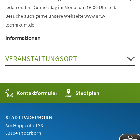
jeden ersten Donnerstag im Monat um 16.00 Uhr, teil.
Besuche auch gerne unsere Webseite www.nrw-
technikum.de.
Informationen
VERANSTALTUNGSORT
Kontaktformular
(Öffnet
Stadtplan
in
einem
neuen
Tab)
STADT PADERBORN
Am Hoppenhof 33
33104 Paderborn