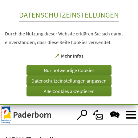
Inhalt anspringen
DATENSCHUTZEINSTELLUNGEN
Durch die Nutzung dieser Website erklären Sie sich damit
einverstanden, dass diese Seite Cookies verwendet.
(Öffnet
Mehr Infos
in
einem
Nur notwendige Cookies
neuen
Tab)
Datenschutzeinstellungen anpassen
Alle Cookies akzeptieren
Visuelle
Paderborn
Assistenzsoftware
öffnen.