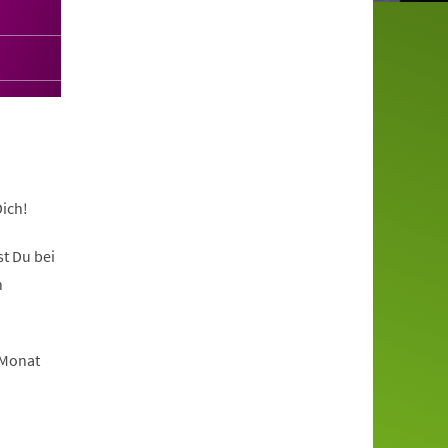
ich!
t Du bei
n
 Monat