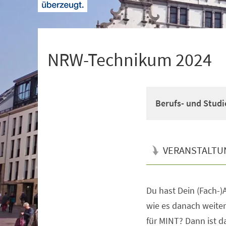
+
1
NRW-Technikum 2024
Berufs- und Studi
VERANSTALTU
Du hast Dein (Fach-)A
Veranstaltungsinformationen
wie es danach weiter
für MINT? Dann ist 