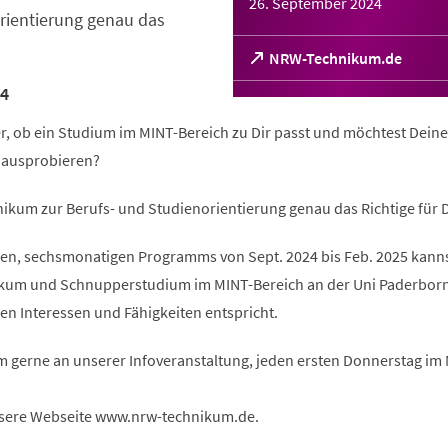
26. September 2024
rientierung genau das
(Öffnet
NRW-Technikum.de
in
4
einem
neuen
er, ob ein Studium im MINT-Bereich zu Dir passt und möchtest Deine
Tab)
l ausprobieren?
ikum zur Berufs- und Studienorientierung genau das Richtige für D
n, sechsmonatigen Programms von Sept. 2024 bis Feb. 2025 kanns
ikum und Schnupperstudium im MINT-Bereich an der Uni Paderbor
en Interessen und Fähigkeiten entspricht.
m gerne an unserer Infoveranstaltung, jeden ersten Donnerstag im
sere Webseite www.nrw-technikum.de.