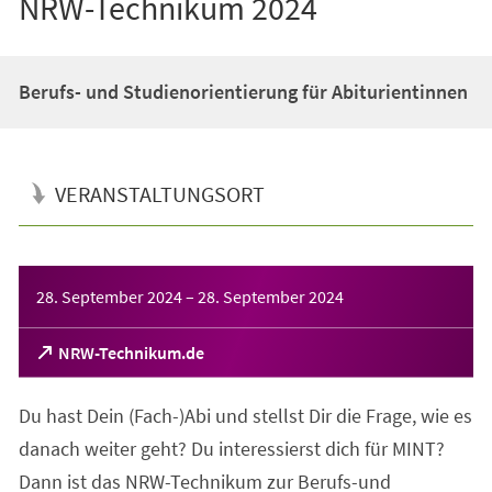
NRW-Technikum 2024
Berufs- und Studienorientierung für Abiturientinnen
VERANSTALTUNGSORT
Veranstaltungsinformationen
28. September 2024
–
28. September 2024
(Öffnet
NRW-Technikum.de
in
einem
Du hast Dein (Fach-)Abi und stellst Dir die Frage, wie es
neuen
Tab)
danach weiter geht? Du interessierst dich für MINT?
Dann ist das NRW-Technikum zur Berufs-und