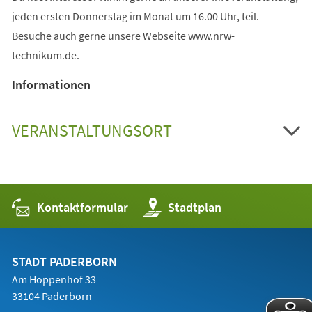
jeden ersten Donnerstag im Monat um 16.00 Uhr, teil.
Besuche auch gerne unsere Webseite www.nrw-
technikum.de.
Informationen
VERANSTALTUNGSORT
Kontaktformular
(Öffnet
Stadtplan
in
einem
neuen
Tab)
STADT PADERBORN
Am Hoppenhof 33
33104 Paderborn