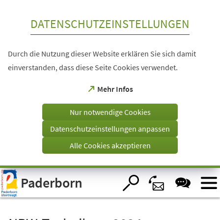
Inhalt anspringen
DATENSCHUTZEINSTELLUNGEN
Durch die Nutzung dieser Website erklären Sie sich damit
einverstanden, dass diese Seite Cookies verwendet.
(Öffnet
Mehr Infos
in
einem
Nur notwendige Cookies
neuen
Tab)
Datenschutzeinstellungen anpassen
Alle Cookies akzeptieren
Visuelle
Paderborn
Assistenzsoftware
öffnen.