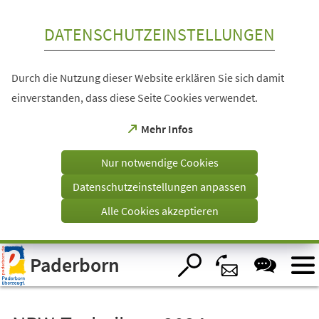
Inhalt anspringen
DATENSCHUTZEINSTELLUNGEN
Durch die Nutzung dieser Website erklären Sie sich damit
einverstanden, dass diese Seite Cookies verwendet.
(Öffnet
Mehr Infos
in
einem
Nur notwendige Cookies
neuen
Tab)
Datenschutzeinstellungen anpassen
Alle Cookies akzeptieren
Visuelle
Paderborn
Assistenzsoftware
öffnen.