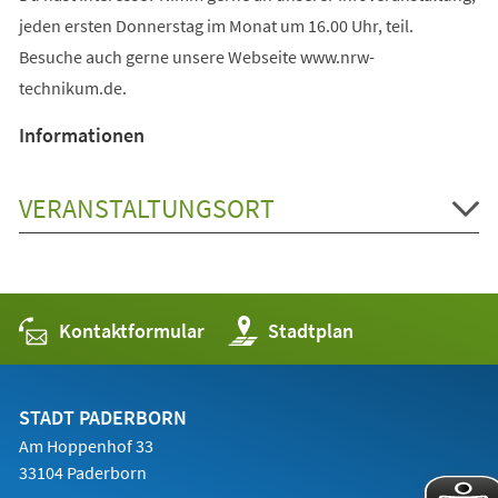
jeden ersten Donnerstag im Monat um 16.00 Uhr, teil.
Besuche auch gerne unsere Webseite www.nrw-
technikum.de.
Informationen
VERANSTALTUNGSORT
Kontaktformular
(Öffnet
Stadtplan
in
einem
neuen
Tab)
STADT PADERBORN
Am Hoppenhof 33
33104 Paderborn