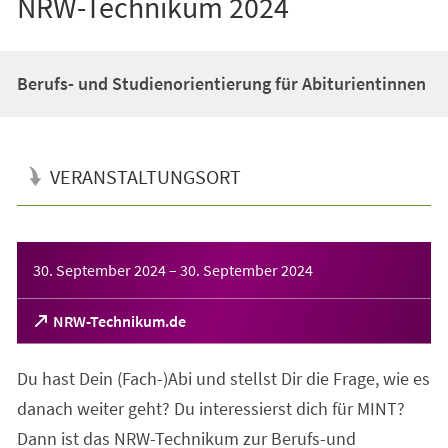
NRW-Technikum 2024
Berufs- und Studienorientierung für Abiturientinnen
VERANSTALTUNGSORT
Veranstaltungsinformationen
30. September 2024
–
30. September 2024
(Öffnet
NRW-Technikum.de
in
einem
Du hast Dein (Fach-)Abi und stellst Dir die Frage, wie es
neuen
Tab)
danach weiter geht? Du interessierst dich für MINT?
Dann ist das NRW-Technikum zur Berufs-und