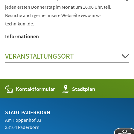
jeden ersten Donnerstag im Monat um 16.00 Uhr, teil.
Besuche auch gerne unsere Webseite www.nrw-
technikum.de.
Informationen
VERANSTALTUNGSORT
Kontaktformular
(Öffnet
Stadtplan
in
einem
neuen
Tab)
STADT PADERBORN
Am Hoppenhof 33
33104 Paderborn