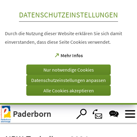
Inhalt anspringen
DATENSCHUTZEINSTELLUNGEN
Durch die Nutzung dieser Website erklären Sie sich damit
einverstanden, dass diese Seite Cookies verwendet.
(Öffnet
Mehr Infos
in
einem
Nur notwendige Cookies
neuen
Tab)
Datenschutzeinstellungen anpassen
Alle Cookies akzeptieren
Visuelle
Paderborn
Assistenzsoftware
öffnen.