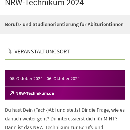
NRW-Technikum 2024
Berufs- und Studienorientierung für Abiturientinnen
VERANSTALTUNGSORT
Veranstaltungsinformationen
06. Oktober 2024
–
06. Oktober 2024
(Öffnet
NRW-Technikum.de
in
einem
Du hast Dein (Fach-)Abi und stellst Dir die Frage, wie es
neuen
Tab)
danach weiter geht? Du interessierst dich für MINT?
Dann ist das NRW-Technikum zur Berufs-und