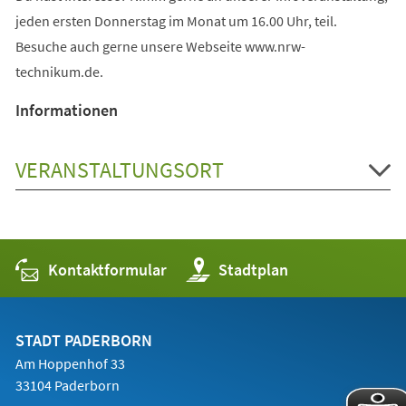
jeden ersten Donnerstag im Monat um 16.00 Uhr, teil.
Besuche auch gerne unsere Webseite www.nrw-
technikum.de.
Informationen
VERANSTALTUNGSORT
Kontaktformular
(Öffnet
Stadtplan
in
einem
neuen
Tab)
STADT PADERBORN
Am Hoppenhof 33
33104 Paderborn