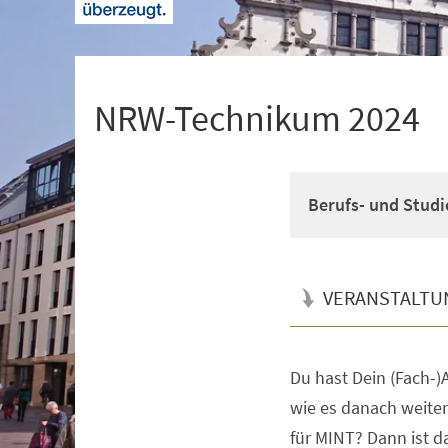
+
1
NRW-Technikum 2024
Berufs- und Studi
VERANSTALTU
Du hast Dein (Fach-)A
Veranstaltungsinformationen
wie es danach weiter
für MINT? Dann ist 