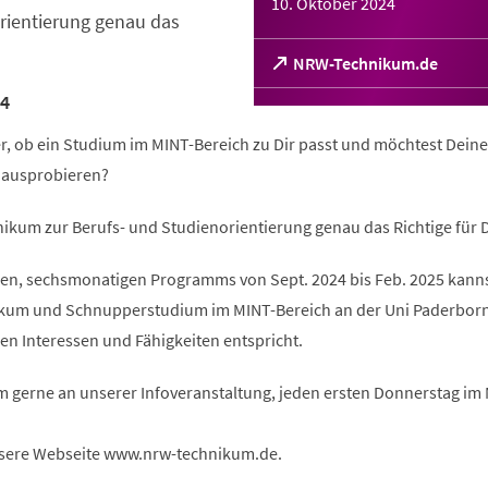
10. Oktober 2024
rientierung genau das
(Öffnet
NRW-Technikum.de
in
4
einem
neuen
er, ob ein Studium im MINT-Bereich zu Dir passt und möchtest Deine
Tab)
l ausprobieren?
ikum zur Berufs- und Studienorientierung genau das Richtige für D
n, sechsmonatigen Programms von Sept. 2024 bis Feb. 2025 kanns
ikum und Schnupperstudium im MINT-Bereich an der Uni Paderbor
en Interessen und Fähigkeiten entspricht.
m gerne an unserer Infoveranstaltung, jeden ersten Donnerstag im
sere Webseite www.nrw-technikum.de.