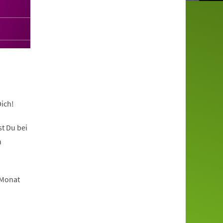
ich!
t Du bei
n
 Monat