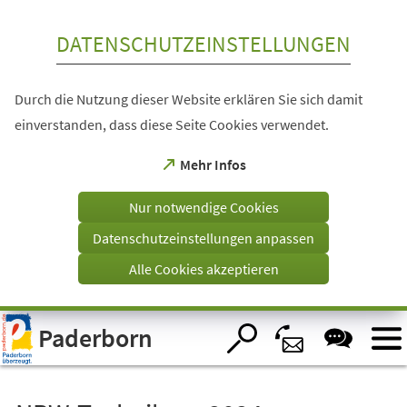
Inhalt anspringen
DATENSCHUTZEINSTELLUNGEN
Durch die Nutzung dieser Website erklären Sie sich damit
einverstanden, dass diese Seite Cookies verwendet.
(Öffnet
Mehr Infos
in
einem
Nur notwendige Cookies
neuen
Tab)
Datenschutzeinstellungen anpassen
Alle Cookies akzeptieren
Visuelle
Paderborn
Assistenzsoftware
öffnen.