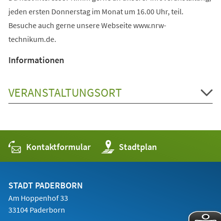
jeden ersten Donnerstag im Monat um 16.00 Uhr, teil.
Besuche auch gerne unsere Webseite www.nrw-
technikum.de.
Informationen
VERANSTALTUNGSORT
Kontaktformular
(Öffnet
Stadtplan
in
einem
neuen
Tab)
STADT PADERBORN
Am Hoppenhof 33
33104 Paderborn