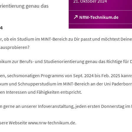
21. Oktober 2024
rientierung genau das
(Öffnet
NRW-Technikum.de
in
4
einem
neuen
er, ob ein Studium im MINT-Bereich zu Dir passt und möchtest Deine
Tab)
l ausprobieren?
ikum zur Berufs- und Studienorientierung genau das Richtige für D
n, sechsmonatigen Programms von Sept. 2024 bis Feb. 2025 kanns
ikum und Schnupperstudium im MINT-Bereich an der Uni Paderbor
en Interessen und Fähigkeiten entspricht.
m gerne an unserer Infoveranstaltung, jeden ersten Donnerstag im
sere Webseite www.nrw-technikum.de.