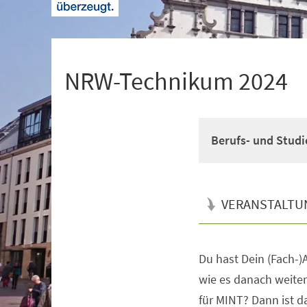
+
1
NRW-Technikum 2024
Berufs- und Studi
VERANSTALTU
Du hast Dein (Fach-)A
Veranstaltungsinformationen
wie es danach weiter
für MINT? Dann ist 