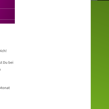
ich!
t Du bei
n
 Monat