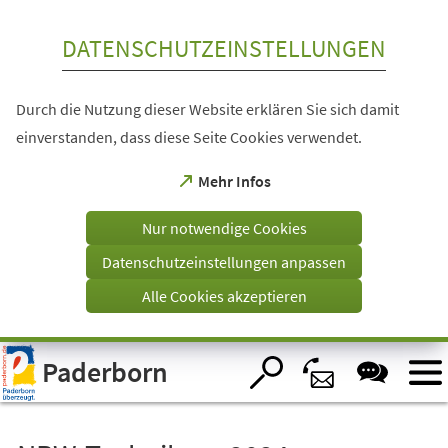
Inhalt anspringen
DATENSCHUTZEINSTELLUNGEN
Durch die Nutzung dieser Website erklären Sie sich damit
einverstanden, dass diese Seite Cookies verwendet.
(Öffnet
Mehr Infos
in
einem
Nur notwendige Cookies
neuen
Tab)
Datenschutzeinstellungen anpassen
Alle Cookies akzeptieren
Visuelle
Paderborn
Assistenzsoftware
öffnen.