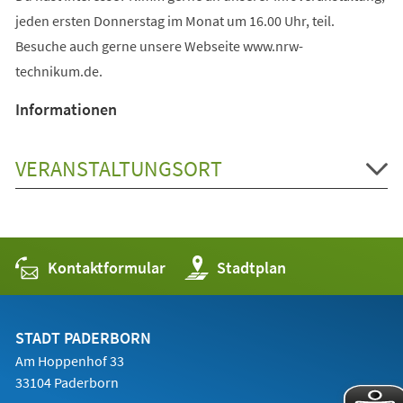
jeden ersten Donnerstag im Monat um 16.00 Uhr, teil.
Besuche auch gerne unsere Webseite www.nrw-
technikum.de.
Informationen
VERANSTALTUNGSORT
Kontaktformular
(Öffnet
Stadtplan
in
einem
neuen
Tab)
STADT PADERBORN
Am Hoppenhof 33
33104 Paderborn