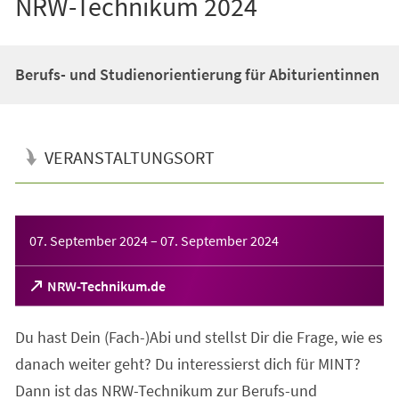
NRW-Technikum 2024
Berufs- und Studienorientierung für Abiturientinnen
VERANSTALTUNGSORT
Veranstaltungsinformationen
07. September 2024
–
07. September 2024
(Öffnet
NRW-Technikum.de
in
einem
Du hast Dein (Fach-)Abi und stellst Dir die Frage, wie es
neuen
Tab)
danach weiter geht? Du interessierst dich für MINT?
Dann ist das NRW-Technikum zur Berufs-und