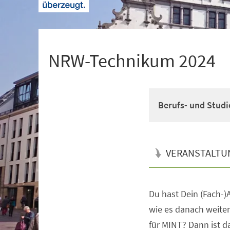
+
1
NRW-Technikum 2024
Berufs- und Studi
VERANSTALTU
Du hast Dein (Fach-)A
Veranstaltungsinformationen
wie es danach weiter
für MINT? Dann ist 