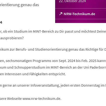
22. Oktober 2024
rientierung genau das
(Öffnet
NRW-Technikum.de
in
4
einem
neuen
er, ob ein Studium im MINT-Bereich zu Dir passt und möchtest Deine
Tab)
l ausprobieren?
ikum zur Berufs- und Studienorientierung genau das Richtige für D
n, sechsmonatigen Programms von Sept. 2024 bis Feb. 2025 kanns
ikum und Schnupperstudium im MINT-Bereich an der Uni Paderbor
en Interessen und Fähigkeiten entspricht.
m gerne an unserer Infoveranstaltung, jeden ersten Donnerstag im
sere Webseite www.nrw-technikum.de.