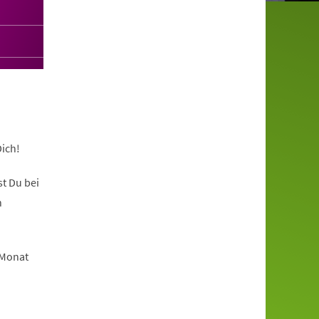
ich!
t Du bei
n
 Monat