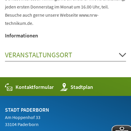
jeden ersten Donnerstag im Monat um 16.00 Uhr, teil.
Besuche auch gerne unsere Webseite www.nrw-
technikum.de.
Informationen
VERANSTALTUNGSORT
Kontaktformular
(Öffnet
Stadtplan
in
einem
neuen
Tab)
STADT PADERBORN
Am Hoppenhof 33
33104 Paderborn