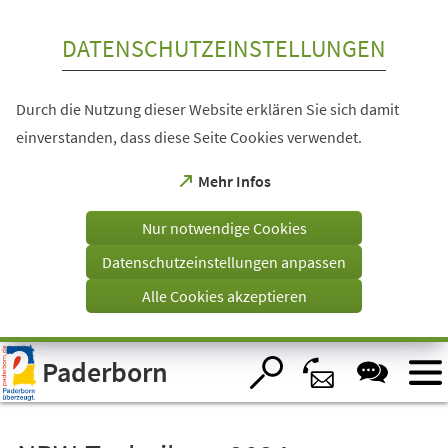
Inhalt anspringen
DATENSCHUTZEINSTELLUNGEN
Durch die Nutzung dieser Website erklären Sie sich damit
einverstanden, dass diese Seite Cookies verwendet.
(Öffnet
Mehr Infos
in
einem
Nur notwendige Cookies
neuen
Tab)
Datenschutzeinstellungen anpassen
Alle Cookies akzeptieren
Visuelle
Paderborn
Assistenzsoftware
öffnen.