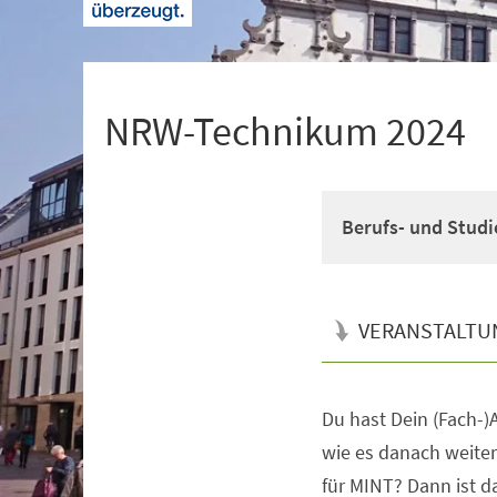
+
1
NRW-Technikum 2024
Berufs- und Studi
VERANSTALTU
Du hast Dein (Fach-)A
Veranstaltungsinformationen
wie es danach weiter
für MINT? Dann ist 