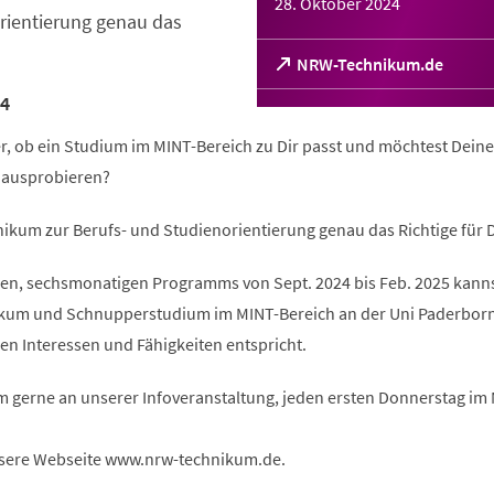
28. Oktober 2024
rientierung genau das
(Öffnet
NRW-Technikum.de
in
4
einem
neuen
er, ob ein Studium im MINT-Bereich zu Dir passt und möchtest Deine
Tab)
l ausprobieren?
ikum zur Berufs- und Studienorientierung genau das Richtige für D
n, sechsmonatigen Programms von Sept. 2024 bis Feb. 2025 kanns
ikum und Schnupperstudium im MINT-Bereich an der Uni Paderbor
en Interessen und Fähigkeiten entspricht.
m gerne an unserer Infoveranstaltung, jeden ersten Donnerstag im
sere Webseite www.nrw-technikum.de.