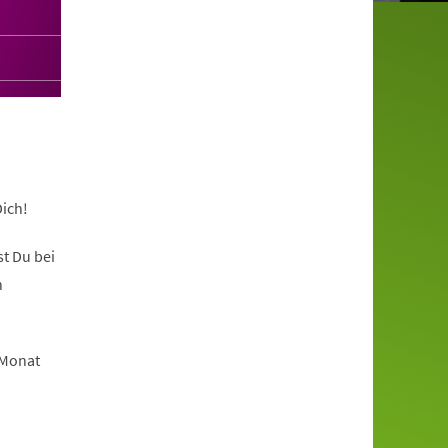
ich!
t Du bei
n
 Monat