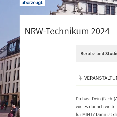
+
1
NRW-Technikum 2024
Berufs- und Studi
VERANSTALTU
Du hast Dein (Fach-)A
Veranstaltungsinformationen
wie es danach weiter
für MINT? Dann ist 