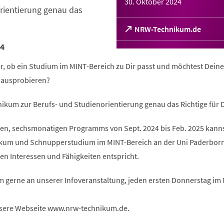
30. Oktober 2024
rientierung genau das
(Öffnet
NRW-Technikum.de
in
4
einem
neuen
er, ob ein Studium im MINT-Bereich zu Dir passt und möchtest Deine
Tab)
l ausprobieren?
ikum zur Berufs- und Studienorientierung genau das Richtige für D
n, sechsmonatigen Programms von Sept. 2024 bis Feb. 2025 kanns
ikum und Schnupperstudium im MINT-Bereich an der Uni Paderbor
en Interessen und Fähigkeiten entspricht.
m gerne an unserer Infoveranstaltung, jeden ersten Donnerstag im
sere Webseite www.nrw-technikum.de.