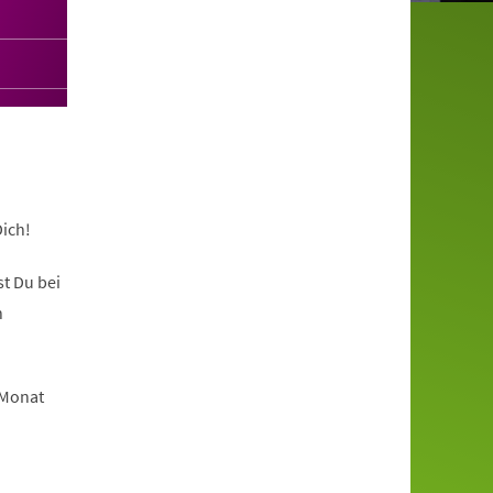
ich!
t Du bei
n
 Monat