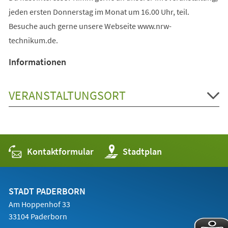
jeden ersten Donnerstag im Monat um 16.00 Uhr, teil.
Besuche auch gerne unsere Webseite www.nrw-
technikum.de.
Informationen
VERANSTALTUNGSORT
Kontaktformular
(Öffnet
Stadtplan
in
einem
neuen
Tab)
STADT PADERBORN
Am Hoppenhof 33
33104 Paderborn