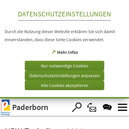
Inhalt anspringen
DATENSCHUTZEINSTELLUNGEN
Durch die Nutzung dieser Website erklären Sie sich damit
einverstanden, dass diese Seite Cookies verwendet.
(Öffnet
Mehr Infos
in
einem
Nur notwendige Cookies
neuen
Tab)
Datenschutzeinstellungen anpassen
Alle Cookies akzeptieren
Visuelle
Paderborn
Assistenzsoftware
öffnen.