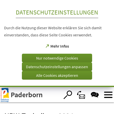
Inhalt anspringen
DATENSCHUTZEINSTELLUNGEN
Durch die Nutzung dieser Website erklären Sie sich damit
einverstanden, dass diese Seite Cookies verwendet.
(Öffnet
Mehr Infos
in
einem
Nur notwendige Cookies
neuen
Tab)
Datenschutzeinstellungen anpassen
Alle Cookies akzeptieren
Visuelle
Paderborn
Assistenzsoftware
öffnen.