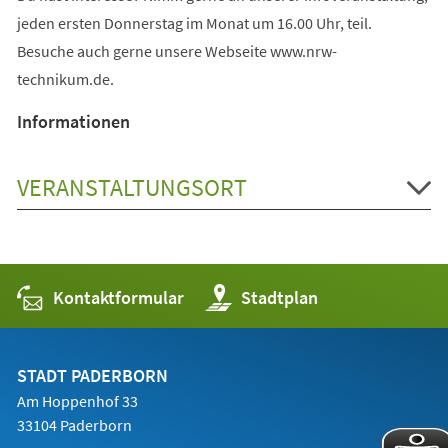
jeden ersten Donnerstag im Monat um 16.00 Uhr, teil.
Besuche auch gerne unsere Webseite www.nrw-
technikum.de.
Informationen
VERANSTALTUNGSORT
Kontaktformular
(Öffnet
Stadtplan
in
einem
neuen
Tab)
STADT PADERBORN
Am Hoppenhof 33
33104 Paderborn