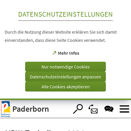
Inhalt anspringen
DATENSCHUTZEINSTELLUNGEN
Durch die Nutzung dieser Website erklären Sie sich damit
einverstanden, dass diese Seite Cookies verwendet.
(Öffnet
Mehr Infos
in
einem
Nur notwendige Cookies
neuen
Tab)
Datenschutzeinstellungen anpassen
Alle Cookies akzeptieren
Visuelle
Paderborn
Assistenzsoftware
öffnen.