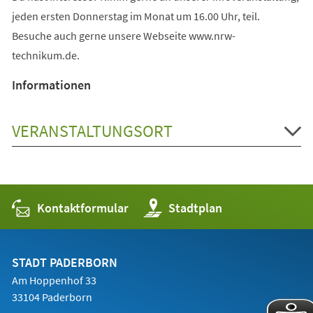
jeden ersten Donnerstag im Monat um 16.00 Uhr, teil.
Besuche auch gerne unsere Webseite www.nrw-
technikum.de.
Informationen
VERANSTALTUNGSORT
Kontaktformular
(Öffnet
Stadtplan
in
einem
neuen
Tab)
STADT PADERBORN
Am Hoppenhof 33
33104 Paderborn