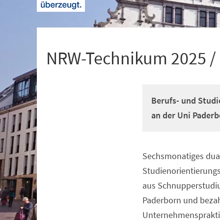
+
1
NRW-Technikum 2025 /
Berufs- und Studi
an der Uni Paderb
Sechsmonatiges dual
Veranstaltungsinformationen
Studienorientierun
aus Schnupperstudiu
Paderborn und beza
Unternehmenspraktik