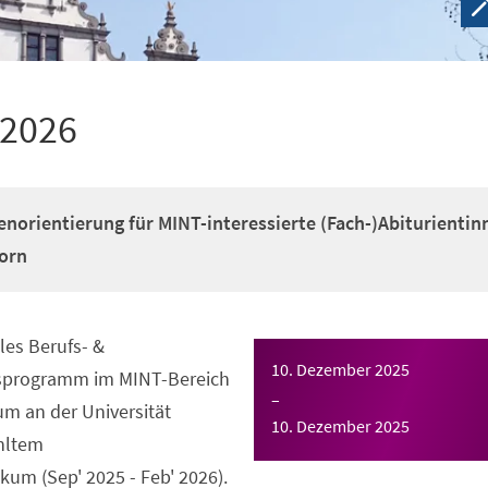
 2026
enorientierung für MINT-interessierte (Fach-)Abiturientin
orn
es Berufs- &
10. Dezember 2025
gsprogramm im MINT-Bereich
–
m an der Universität
10. Dezember 2025
hltem
um (Sep' 2025 - Feb' 2026).