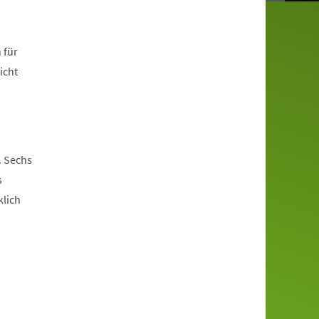
 für
icht
. Sechs
s
klich