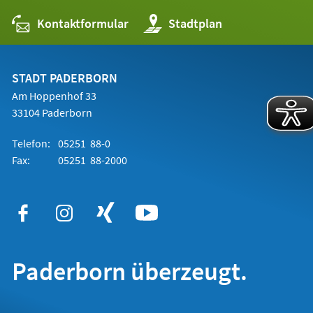
Kontaktformular
(Öffnet
Stadtplan
in
einem
neuen
Tab)
STADT PADERBORN
Am Hoppenhof 33
33104 Paderborn
Telefon:
05251 88-0
Fax:
05251 88-2000
Paderborn überzeugt.