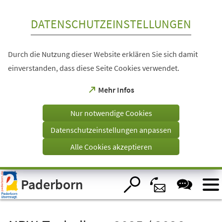
Inhalt anspringen
DATENSCHUTZEINSTELLUNGEN
Durch die Nutzung dieser Website erklären Sie sich damit
einverstanden, dass diese Seite Cookies verwendet.
(Öffnet
Mehr Infos
in
einem
Nur notwendige Cookies
neuen
Tab)
Datenschutzeinstellungen anpassen
Alle Cookies akzeptieren
Visuelle
Paderborn
Assistenzsoftware
öffnen.