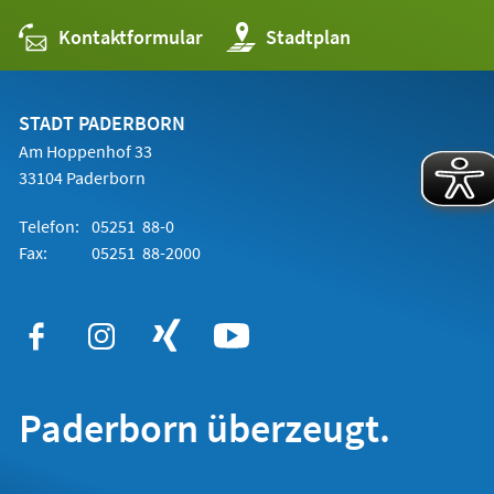
Kontaktformular
(Öffnet
Stadtplan
in
einem
neuen
Tab)
STADT PADERBORN
Am Hoppenhof 33
33104 Paderborn
Telefon:
05251 88-0
Fax:
05251 88-2000
Paderborn überzeugt.