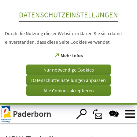
Inhalt anspringen
DATENSCHUTZEINSTELLUNGEN
Durch die Nutzung dieser Website erklären Sie sich damit
einverstanden, dass diese Seite Cookies verwendet.
(Öffnet
Mehr Infos
in
einem
Nur notwendige Cookies
neuen
Tab)
Datenschutzeinstellungen anpassen
Alle Cookies akzeptieren
Visuelle
Paderborn
Assistenzsoftware
öffnen.