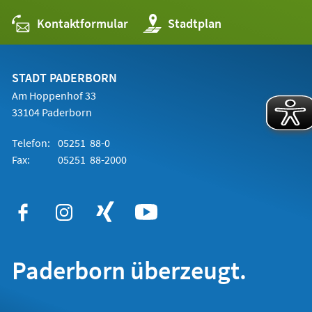
Kontaktformular
(Öffnet
Stadtplan
in
einem
neuen
Tab)
STADT PADERBORN
Am Hoppenhof 33
33104 Paderborn
Telefon:
05251 88-0
Fax:
05251 88-2000
Paderborn überzeugt.