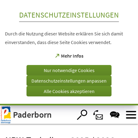
Inhalt anspringen
DATENSCHUTZEINSTELLUNGEN
Durch die Nutzung dieser Website erklären Sie sich damit
einverstanden, dass diese Seite Cookies verwendet.
(Öffnet
Mehr Infos
in
einem
Nur notwendige Cookies
neuen
Tab)
Datenschutzeinstellungen anpassen
Alle Cookies akzeptieren
Visuelle
Paderborn
Assistenzsoftware
öffnen.