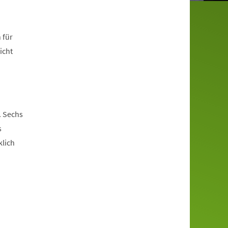
 für
icht
. Sechs
s
klich