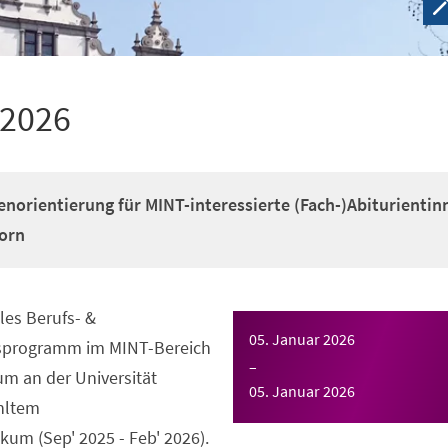
 2026
enorientierung für MINT-interessierte (Fach-)Abiturientin
orn
es Berufs- &
05. Januar 2026
gsprogramm im MINT-Bereich
–
m an der Universität
05. Januar 2026
hltem
um (Sep' 2025 - Feb' 2026).