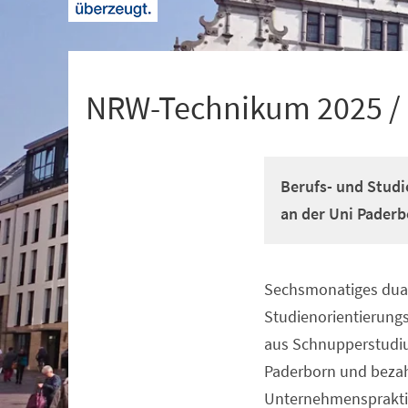
+
1
NRW-Technikum 2025 /
Berufs- und Studi
an der Uni Paderb
Sechsmonatiges dual
Veranstaltungsinformationen
Studienorientierun
aus Schnupperstudiu
Paderborn und beza
Unternehmenspraktik