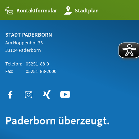
Kontaktformular
(Öffnet
Stadtplan
in
einem
neuen
Tab)
STADT PADERBORN
Am Hoppenhof 33
33104 Paderborn
Telefon:
05251 88-0
Fax:
05251 88-2000
Paderborn überzeugt.