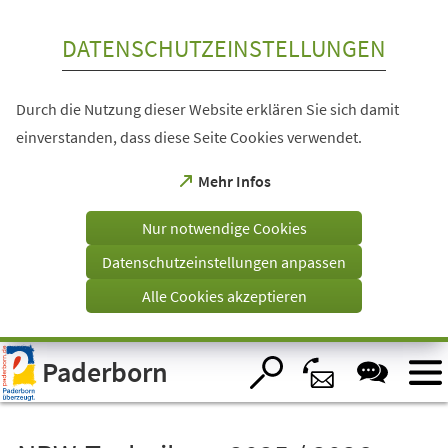
Inhalt anspringen
DATENSCHUTZEINSTELLUNGEN
Durch die Nutzung dieser Website erklären Sie sich damit
einverstanden, dass diese Seite Cookies verwendet.
(Öffnet
Mehr Infos
in
einem
Nur notwendige Cookies
neuen
Tab)
Datenschutzeinstellungen anpassen
Alle Cookies akzeptieren
Visuelle
Paderborn
Assistenzsoftware
öffnen.